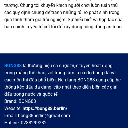
trường. Chúng tôi khuyến khích người chơi luôn tuân thủ
các quy định chung để tránh những rủi ro phát sinh trong
quá trình tham gia trải nghiệm. Sự hiểu biết và hợp tác của
bạn chính là yếu tố cốt lõi để xây dựng cộng đồng an toàn.
BONG88
là thương hiệu cá cược trực tuyến hoạt động
trong mảng thể thao, với trọng tâm là cá độ bóng đá và
các môn thi đấu phổ biến. Nền tảng BONG88 cung cấp hệ
thống kèo đấu đa dạng, cập nhật theo diễn biến các giải
đấu trong nước và quốc tế
Brand: BONG88
Website:
https://bong88.berlin/
Email:
bong88berlin@gmail.com
Hotline: 0288299282