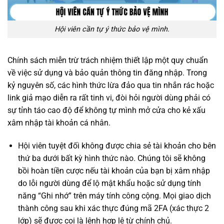
Hội viên cần tự ý thức bảo vệ mình.
Chính sách miễn trừ trách nhiệm thiết lập một quy chuẩn
về việc sử dụng và bảo quản thông tin đăng nhập. Trong
kỷ nguyên số, các hình thức lừa đảo qua tin nhắn rác hoặc
link giả mạo diễn ra rất tinh vi, đòi hỏi người dùng phải có
sự tỉnh táo cao độ để không tự mình mở cửa cho kẻ xấu
xâm nhập tài khoản cá nhân.
Hội viên tuyệt đối không được chia sẻ tài khoản cho bên
thứ ba dưới bất kỳ hình thức nào. Chúng tôi sẽ không
bồi hoàn tiền cược nếu tài khoản của bạn bị xâm nhập
do lỗi người dùng để lộ mật khẩu hoặc sử dụng tính
năng “Ghi nhớ” trên máy tính công cộng. Mọi giao dịch
thành công sau khi xác thực đúng mã 2FA (xác thực 2
lớp) sẽ được coi là lệnh hợp lệ từ chính chủ.