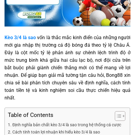
Kèo 3/4 là sao
vốn là thắc mắc kinh điển của những người
mới gia nhập thị trường cá độ bóng đá theo tỷ lệ Châu Á.
Đây là cột mốc tỷ lệ phản ánh sự chênh lệch trình độ ở
mức trung bình khá giữa hai câu lạc bộ, nơi đội cửa trên
bắt buộc phải giành chiến thắng mới có thể mang về lợi
nhuận. Để giúp bạn giải mã tường tận câu hỏi, Bong88 xin
chia sẻ bài phân tích chuyên sâu về định nghĩa, cách tính
toán tiền tệ và kinh nghiệm soi cầu thực chiến hiệu quả
nhất.
Table of Contents
Định nghĩa bản chất kèo 3/4 là sao trong hệ thống cá cược
Cách tính toán lợi nhuận khi hiểu kèo 3/4 là sao