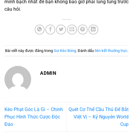
minh bạch nhất để bạn không bao giờ phải lúng túng trước
câu hỏi.
Bài viết này được đăng trong
Soi Kèo Bóng
. Đánh dấu
liên kết thường trực
.
ADMIN
Kèo Phạt Góc Là Gì – Chinh
Quét Cơ Thể Cầu Thủ Để Bắt
Phục Hình Thức Cược Độc
Việt Vị – Kỷ Nguyên World
Đáo
Cup