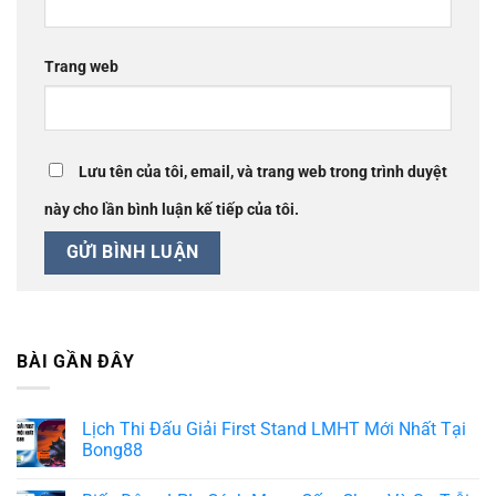
Trang web
Lưu tên của tôi, email, và trang web trong trình duyệt
này cho lần bình luận kế tiếp của tôi.
BÀI GẦN ĐÂY
Lịch Thi Đấu Giải First Stand LMHT Mới Nhất Tại
Bong88
Không
có