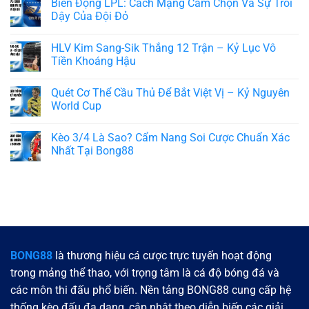
Biến Động LPL: Cách Mạng Cấm Chọn Và Sự Trỗi
bình
luận
Dậy Của Đội Đỏ
ở
Lịch
Không
Thi
có
HLV Kim Sang-Sik Thắng 12 Trận – Kỷ Lục Vô
Đấu
bình
Giải
luận
Tiền Khoáng Hậu
First
ở
Stand
Biến
Không
LMHT
Động
có
Quét Cơ Thể Cầu Thủ Để Bắt Việt Vị – Kỷ Nguyên
Mới
LPL:
bình
Nhất
Cách
luận
World Cup
Tại
Mạng
ở
Bong88
Cấm
HLV
Không
Chọn
Kim
có
Kèo 3/4 Là Sao? Cẩm Nang Soi Cược Chuẩn Xác
Và
Sang-
bình
Sự
Sik
luận
Nhất Tại Bong88
Trỗi
Thắng
ở
Dậy
12
Quét
Không
Của
Trận
Cơ
có
Đội
–
Thể
bình
Đỏ
Kỷ
Cầu
luận
Lục
Thủ
ở
Vô
Để
Kèo
Tiền
Bắt
3/4
Khoáng
Việt
Là
Hậu
Vị
Sao?
–
Cẩm
BONG88
là thương hiệu cá cược trực tuyến hoạt động
Kỷ
Nang
Nguyên
Soi
trong mảng thể thao, với trọng tâm là cá độ bóng đá và
World
Cược
Cup
Chuẩn
các môn thi đấu phổ biến. Nền tảng BONG88 cung cấp hệ
Xác
Nhất
thống kèo đấu đa dạng, cập nhật theo diễn biến các giải
Tại