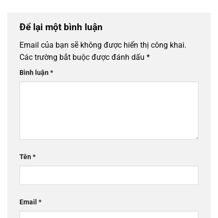
Để lại một bình luận
Email của bạn sẽ không được hiển thị công khai.
Các trường bắt buộc được đánh dấu
*
Bình luận
*
Tên
*
Email
*