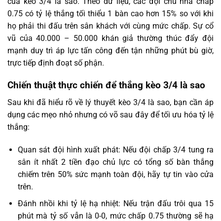
của kèo 3/4 là sao. Theo dữ liệu, các đội chủ nhà chấp
0.75 có tỷ lệ thắng tối thiểu 1 bàn cao hơn 15% so với khi
họ phải thi đấu trên sân khách với cùng mức chấp. Sự cổ
vũ của 40.000 – 50.000 khán giả thường thúc đẩy đội
mạnh duy trì áp lực tấn công đến tận những phút bù giờ,
trực tiếp định đoạt số phận.
Chiến thuật thực chiến để thắng kèo 3/4 là sao
Sau khi đã hiểu rõ về lý thuyết kèo 3/4 là sao, bạn cần áp
dụng các mẹo nhỏ nhưng có võ sau đây để tối ưu hóa tỷ lệ
thắng:
Quan sát đội hình xuất phát: Nếu đội chấp 3/4 tung ra
sân ít nhất 2 tiền đạo chủ lực có tổng số bàn thắng
chiếm trên 50% sức mạnh toàn đội, hãy tự tin vào cửa
trên.
Đánh nhồi khi tỷ lệ hạ nhiệt: Nếu trận đấu trôi qua 15
phút mà tỷ số vẫn là 0-0, mức chấp 0.75 thường sẽ hạ